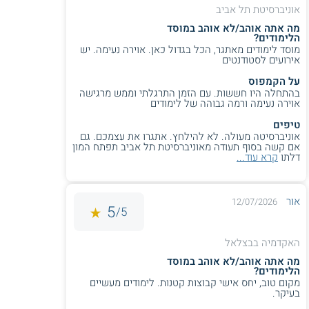
אוניברסיטת תל אביב
אוניברסיטת תל-אביב –
אורך לימודי האדריכלות לתואר
ראשון באוניברסיטת תל-אביב הוא חמש שנים. במהלך
מה אתה אוהב/לא אוהב במוסד
הלימודים?
הלימודים לוקחים הסטודנטים חלק בקורסים אקדמיים וכן
מוסד לימודים מאתגר, הכל בגדול כאן. אוירה נעימה. יש
בשיעורים מעשיים שבהם מפתחים את היצירתיות והכישורים
אירועים לסטודנטים
האדריכליים ולומדים להתמודד עם אתגרים בתכנון ועיצוב של
מבנים. כמו כן, בתכנית נושאים ממדעי החברה והרוח כדי
על הקמפוס
לספק לסטודנטים כלים לבניה יעילה ונכונה מבחינה חברתית
בהתחלה היו חששות. עם הזמן התרגלתי וממש מרגישה
ואקולוגית. באוניברסיטת תל-אביב ניתן גם ללמוד לתואר שני
אוירה נעימה ורמה גבוהה של לימודים
באדריכלות במסלול עם או ללא תזה.
טיפים
אוניברסיטה מעולה. לא להילחץ. אתגרו את עצמכם. גם
הטכניון (חיפה) –
בטכניון נערכת תכנית לתואר באדריכלות
אם קשה בסוף תעודה מאוניברסיטת תל אביב תפתח המון
שבה לומדים תחילה תואר ראשון עיוני במדעי הארכיטקטורה
דלתו
קרא עוד...
לתואר B.Sc. ולאחריו תואר שני מקצועי מגיסטר
בארכיטקטורה. אורך המסלול כולו חמש שנים. במהלך
הלימודים מתמקדים בשלל תחומים כגון עיצוב עירוני, שימור
אור
12/07/2026
מורשת בנויה, אדריכלות בת קיימא, בנייה ירוקה ועוד. ישנה
5
5/
אפשרות לשילוב הלימודים עם לימודי תכנון עיר ואזור.
SCE המכללה האקדמית להנדסה ע"ש סמי שמעון (באר
האקדמיה בבצלאל
שבע) -
במכללה מתקיים תואר ראשון שבו שמים דגש על
מה אתה אוהב/לא אוהב במוסד
תחומים כגון
בינוי ערים
, סביבה, חברה, וטכנולוגיה אדריכלית.
הלימודים?
במוסד הלימוד שואפים להכשיר אדריכלים למתן מענה
מקום טוב, יחס אישי קבוצות קטנות. לימודים מעשיים
להתפתחות המואצת בדרום הארץ ובבאר שבע.
בעיקר.