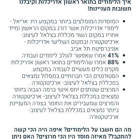
איך הלימודים בתואר ראשון אדריכלות וקיבלנו
עצמאי), כמו גם באופי הפרוייקטים, בפרויקטים גדולים השכר
תשובות מעניינות!
לרוב גבוה מפרויקטים קטנים יותר ותנאי ההעסקה טובים יותר.
השכר הגבוה ביותר ניתן לעצמאים, אשר עוסקים בפרוייקטים
גדולים ומורכבים.
המוסדות המומלצים ביותר במקצוע היו: אריאל -
קורס אונליין
לימודי אדריכלות אשר דורג במקום הראשון ומייד
אחריו במקום השני מכללת בצלאל לעיצוב-
קראו עוד על
שכר אדריכלים
.
ארכיטקטורה ובמקום השלישי אדריכלות -
5.0
(1)
אוניברסיטת תל אביב
41%
אמרו שאפשר לשלב לימודים ועבודה.
SCE המכללה האקדמית
כמה שנים לומדים?
קורס הדמיית פנים
88%
אמרו שהלימודים בתואר ראשון אדריכלות
להנדסה ע"ש סמי שמעון -
לימודי אדריכלות
אדריכלית ב-3DSMAX
מקנים כלים מעשיים לעבודה במקצוע.
אורכו של התואר הראשון באדריכלות הוא בדרך כלל חמש
ו-VRAY
הסטודנטים הכי חברותיים במסלול נמצאים
שנים. מדובר בלימודים אינטנסיביים הארוכים באופן יחסי
במכללת בצלאל לעיצוב- ארכיטקטורה .
שירות אישי חינם
ממסלולים אקדמיים אחרים לתואר ראשון, הכוללים מגוון רחב
התחילו ללמוד
של קורסים עיוניים ומעשיים וכן כיתות סטודיו, שבהן
המרצים שנותנים יחס אישי ברמה הגבוה ביותר
הסטודנטים מתנסים בתכנון של שלל סוגי פרויקטים ומבנים.
נמצאים במכללת בצלאל לעיצוב- ארכיטקטורה
והמרצים שמעבירים את החומר בצורה המעניינת
בדרך כלל הסטודנטים מקבלים גישה חופשית לסטודיו אדריכלי
ביותר נמצאים במכללת בצלאל לעיצוב-
שבו הם יכולים לתרגל את הכלים הנלמדים ולהתנסות במגוון
ארכיטקטורה
פרויקטים, לבנות מודלים, לתרגל כישורי שרטוט, להכיר חומרים
מקצועיים ושיטות עבודה ולפתח את היצירתיות. כמו כן, רוב
בתי הספר כוללים מעבדות שבהן ניתן להכיר טכנולוגיות
מה הם חשבו על הלימודים? איפה היה הכי קשה
אדריכלות חדשניות, כגון טכנולוגיות דיגיטציה.
להתקבל? מאיזה מוסד היו הכי מרוצים? האם ניתן