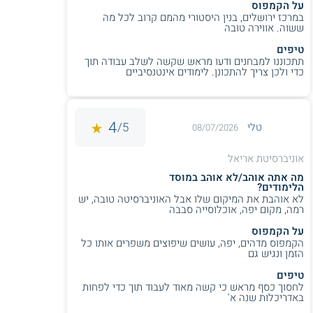
על הקמפוס
במרכז ירושלים, בנין היסטורי מהמם קרוב לכל מה
קראו גם על
לימודי אדריכלות ימית
ששוה. אווירה טובה
טיפים
תתכוננו למבחנים ודעו מראש שקשה לשלב עבודה תוך
כדי ולכן צריך להתכונן. לימודים אינטנסיביים
עזרנו לך? דרג אותנו:
4
5/
טלי
08/07/2026
אוניברסיטת אריאל
מה אתה אוהב/לא אוהב במוסד
הלימודים?
לא אוהבת את המיקום שלו אבל האוניברסיטה טובה, יש
רמה, מקום יפה, אוכלוסייה סבבה
על הקמפוס
הקמפוס מדהים, יפה, עושים שיפוצים משפרים אותו כל
הזמן ונגיש גם
טיפים
לחסוך כסף מראש כי קשה מאוד לעבוד תוך כדי לפחות
באדריכלות שנה א'