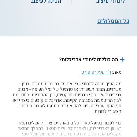
לימודי עיצוב
מכינה לעיצוב
כל המסלולים
מה כוללים לימודי אדריכלות?
מאת:
ד"ר ענת רפופורט
מה הופך מבנה לייחודי? בין אם מדובר בבית מגורים, בניין
משרדים, מבנה תעשייתי או טרמינל של נמל תעופה - מבנים
צריכים לשלב בין יצירתיות ופרקטיות, בין המקוריות והחדשנות
לבין ההיטמעות בסביבה הקיימת. אדריכלים קובעים כיצד יראו
פני הנוף שסביבנו, ויש להם אמירה הנוגעת לעיצוב המרחב
הציבורי לדורות.
כדי לעבוד בפועל כאדריכלים בארץ יש צורך להשלים תואר
ראשון באדריכלות, ולאחריו להשלים סטאז'. במהלך התואר
מקבלים את הכלים והידע הנדרשים לתכנון של שלל סוגי