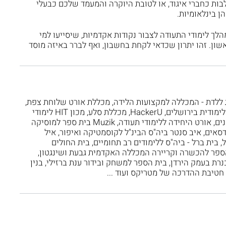
לבות כחברי איגוד, או לטובת היוקרה והמעמד שלכם כבעלי
הן בינלאומיות.
לך לימודי התעודה לצבור נקודות אקדמיות, שיסייעו למי
ן. זהו יתרון שכדאי לקחת בחשבון, ואף לברר באיזה מוסד
לת ללדת - המכללה למקצועות הלידה, מכללת אורט שלוחת צפת,
מכון אסיף ללימודי כתיבה ועריכה, מכללת לימודית בירושלים, HackerU, מכללת סלע, מכון HIT לימודי
חוץ, Bar Master בית הספר המרכזי לברמנים, אורט היחידה ללימודי תעודה, Muzik בית ספר למוסיקה
סאים, איב סנטר ביה"ס הבינ"ל לקוסמטיקה ואיפור, איל
ל, בית ברל - ביה"ס ללימודים רב תחומיים, בית החולים
הספר להכשרה וקריירה המכללה האקדמית גבעת ושינגטון,
 בעמק הירדן, בית הספר למשחק ובידור ענת ברזילי, בנין
- חטיבת ההדרכה של מטריקס ועוד ...