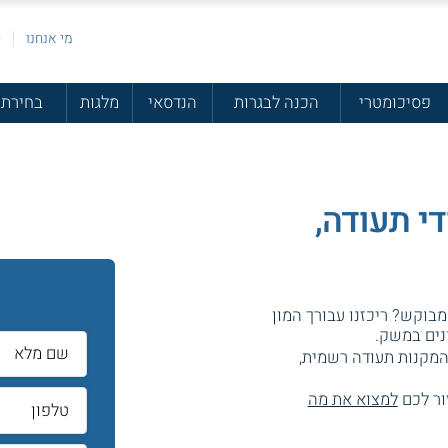
מי אנחנו
פ
פסיכומטרי
הכנה לבגרות
הנדסאי
מלגות
בחירת 
די תעודה,
ל
בוקש? ריכזנו עבורך המון
נים במשק.
מקנות תעודה רשמית,
ור לכם
למצוא את מה