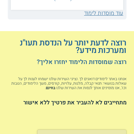
במהלך ההתמחות הסטודנטים משתתפים במגוון שיעורי חובה
ובחירה ומתנסים בעבודה מעשית במעבדות ובסדנאות. לקראת
סיום התכנית הסטודנטים גם מבצעים פרויקט גמר יישומי
עוד מוסדות לימוד
שמתקיים בשיתוף עם גורמים בתעשיית
ההייטק
.
נושאי הלימוד
רוצה לדעת יותר על הנדסת תעו"נ
ומערכות מידע?
ממשקי מחשב ואדם
ניהול פיננסי
רוצה שמוסדות הלימוד יחזרו אליך?
ניתוח מערכות מידע
כריית נתונים
אנחנו באתר לימודים דואגים לך. נציגי השירות שלנו ישמחו לענות לך על
שאלות בנושאי: תנאי קבלה, מלגות, עלויות, קורסים, משך הלימודים, הטבות
בקרת איכות ואמינות
בדיקות תוכנה
וכו', אנו מזמינים אותך לנסות את השירות שלנו
בחינם
.
מתחייבים לא להעביר את פרטיך ללא אישור
תכנון של בסיסי נתונים
שיווק באינטרנט
מערכות מידע ארגוניות
מסחר אלקטרוני