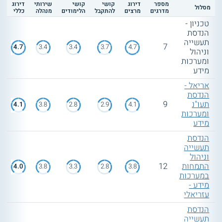
מספר
דירוג
קושי
קושי
שירותי
דירוג
מסלול
מדרגים
מרצים
להתקבל
הלימודים
מנהלה
כללי
טכניון -
המרכז האקדמי לב (ירושלים):
מוסד זה
הנדסת
מציע תכנית לימודי הנדסת תעשייה וניהול
תעשייה
לחרדים, בהפרדה בין נשים לגברים שלומדים
7
4.7
3.4
3.4
3.7
4.7
וניהול
בקמפוסים שונים. בין מגמות ההתמחות
ומערכות
נכללות מגמת מערכות מידע וכן מגמת ניהול
מידע
פרויקטים.
אריאל -
הנדסת
תעו"נ
9
4.1
3.8
2.8
2.9
4.1
ומערכות
מידע
הנדסת
תעשייה
וניהול
התמחות
12
4.0
3.8
3.3
2.8
3.8
במערכות
מידע -
עזריאלי
הנדסת
תעשייה