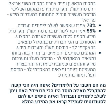
האסטרטגיה העסקית של ארגונים.
במקום הראשון ומייד אחריו במקום השני אריאל
- הנדסת תעו"נ ומערכות מידע ובמקום השלישי
4.3
(4)
הנדסת תעשייה וניהול התמחות במערכות מידע -
עזריאלי
SCE המכללה האקדמית להנדסה ע"ש סמי
SCE - הנדסת תעשייה וניהול
73%
אמרו שאפשר לשלב לימודים ועבודה.
עם מערכות מידע
שמעון (אשדוד ובאר שבע):
מסלול
קורס איך לבחור נכון
55%
אמרו שהלימודים בהנדסת תעו"נ ומערכות
ההתמחות במערכות מידע פתוח לקבוצה
מערכת CRM לעסק
מידע מקנים כלים מעשיים לעבודה במקצוע.
מצומצמת של סטודנטים שלהם הישגים
שלך
הסטודנטים הכי חברותיים במסלול נמצאים
שירות אישי חינם
גבוהים במיוחד בשנתיים הראשונות
בהאקדמי לב - הנדסת תעו"נ ומערכות מידע.
ללימודיהם. המכללה מפעילה מגוון רחב של
התחילו ללמוד
המרצים שנותנים יחס אישי ברמה הגבוה ביותר
מסלולי לימודי הנדסה, בהם
לימודי הנדסת
נמצאים בהאקדמי לב - הנדסת תעו"נ ומערכות
מכונות
, לימודי הנדסת כימיה, לימודי הנדסה
מידע והמרצים שמעבירים את החומר בצורה
אזרחית ולימודי הנדסת חשמל ואלקטרוניקה.
המעניינת ביותר נמצאים בהאקדמי לב - הנדסת
תעו"נ ומערכות מידע
עזריאלי המכללה האקדמית להנדסה
מה הם חשבו על הלימודים? איפה היה הכי קשה
(ירושלים):
הסטודנטים להנדסת תעשייה
להתקבל? מאיזה מוסד היו הכי מרוצים? האם ניתן
4.0
(12)
4.1
(9)
וניהול במכללת עזריאלי יכולים לבחור בין
לשלב לימודים ועבודה? ואיזה טיפים יש להם
אריאל - הנדסת תעו"נ ומערכות
הנדסת תעשייה וניהול התמחות
התמחות במערכות מידע לבין מסלול
הנדסת
לסטודנטים לעתיד? קראו את המידע המלא
מידע
במערכות מידע - עזריאלי
תעשייה וניהול עם התמחות ניהול התפעול
. בין
המסלולים אותם מציעה המכללה נכללים