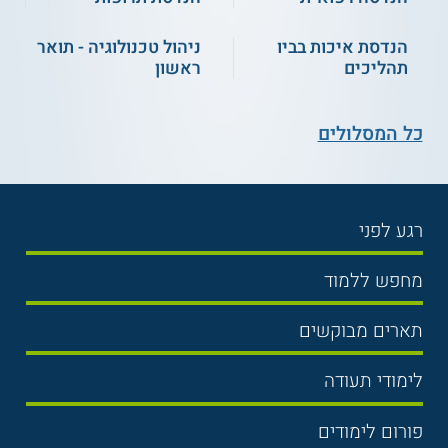
הנדסת איכות בביו
ניהול טכנולוגיה - תואר
תהליכים
ראשון
כל המסלולים
רגע לפני
בחירת לימודים
מחפש ללמוד
תנאי קבלה
תואר ראשון
תארים מבוקשים
שכר לימוד
תואר שני
משפטים
אוניברסיטה
לימודי תעודה
הכנה לבגרות
מנהל עסקים
מכללות
נדל"ן
מכינות
פורום לימודים
כלכלה