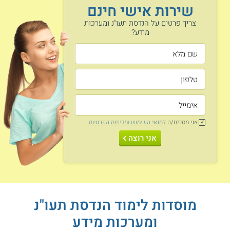
שירות אישי חינם
ניהול פרויקטים
רשתות תקשורת
בתוכנה
צריך פרטים על הנדסת תעו"נ ומערכות
מידע?
מערכות בינה
הנדסת גורמי אנוש
מלאכותית
אותות ומעגלים
עיצוב מונחה עצמים
חשמליים
אני מסכים/ה
לתנאי השימוש
ומדיניות הפרטיות
חשבונאות ותמחיר
ועוד
אני רוצה
תעשייתי
תנאי קבלה
תנאי הקבלה משתנים בין המוסדות, ברובם נדרשת תעודת בגרות
מוסדות לימוד הנדסת תעו"נ
מלאה בממוצע ציונים גבוה, בדגש על
הבגרות במתמטיקה
והבגרות
באנגלית ברמת 4 או 5 יחידות ולעתים גם
בגרות בפיזיקה
.
ומערכות מידע