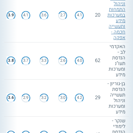
וניהול
התמחות
במערכות
20
3.9
4.1
3.6
2.7
4.1
מידע
ותעשייה
חכמה -
אפקה
האקדמי
לב -
הנדסת
62
3.8
3.7
3.3
2.6
4.0
תעו"נ
ומערכות
מידע
בן-גוריון -
הנדסת
תעשייה
29
3.6
2.9
3.2
3.0
4.2
וניהול
ומערכות
מידע
שנקר -
לימודי
הנדסת