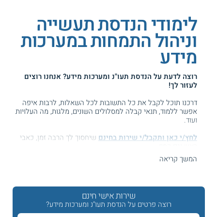
לימודי הנדסת תעשייה
וניהול התמחות במערכות
מידע
רוצה לדעת על
הנדסת תעו"נ ומערכות מידע
? אנחנו רוצים
לעזור לך!
דרכנו תוכל לקבל את כל התשובות לכל השאלות, לרבות איפה
אפשר ללמוד, תנאי קבלה למסלולים השונים, מלגות, מה העלויות
ועוד.
לחץ/י כאן ותקבל/י שירות בחינם
שיחסוך לך הרבה זמן, כאבי
ראש וגם כסף ...
המשך קריאה
המידע באתר הועיל ל87% מהגולשים.
עזרנו גם לך? דרג אותנו:
שירות אישי חינם
רוצה פרטים על הנדסת תעו"נ ומערכות מידע?