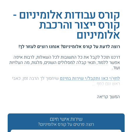
קורס עבודות אלומיניום -
קורס ייצור והרכבת
אלומיניום
רוצה לדעת על
קורס אלומיניום
? אנחנו רוצים לעזור לך!
דרכנו תוכל לקבל את כל התשובות לכל השאלות, לרבות איפה
אפשר ללמוד, תנאי קבלה למסלולים השונים, מלגות, מה העלויות
ועוד.
לחץ/י כאן ותקבל/י שירות בחינם
שיחסוך לך הרבה זמן, כאבי
ראש וגם כסף ...
המידע באתר הועיל ל87% מהגולשים.
המשך קריאה
עזרנו גם לך? דרג אותנו:
שירות אישי חינם
רוצה פרטים על קורס אלומיניום?
קורס בניה באלומיניום