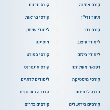
התכנית מכינה את בוגריה להשתלבות
קורס אופנה
קורס תכנות
במפעלים וגופי תעשייה והיא מספקת להם ידע
אודות תהליכי התכנון וההרכבה של פרטי
תיווך נדל"ן
קורסי בריאות
האלומיניום וכן כלים
לקריאת שרטוטים
טכניים
, לחישוב כמויות ולשימוש יעיל בציוד
המקצועי. המסלול כולל כ - 100 שעות לימוד
קורס רכב
לימודי שיווק
והוא נערך כקורס ערב שמאפשר שילוב עם
שעות העבודה. קורסים נוספים שמתקיימים
לימודי עיצוב
מוסיקה
במכללה כוללים
קורס שרברבות
,
קורס נגרות
,
קורס מנהלי אחזקה
,
קורס קבלנות שיפוצים
לימודי צילום
קורסי ספורט
וקורס טכנאות מנעולים.
רפואה משלימה
קורס אינטרנט
קורסי מיסטיקה
לימודים לדתיים
הכנה לבחינות
הדרכה בארגונים
קורסים בירושלים
קורסים בדרום