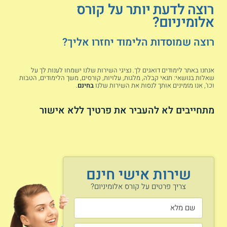
רוצה לדעת יותר על קורס
שעות, מתוכן כ - 382 שעות מוקדשות לעבודה מעשית. תכניות
אלה נערכות במתכונת ערב או במתכונת בוקר.
אלומיניום?
כל המסלולים משלבים בין לימוד עיוני לבין תרגולים מעשיים,
רוצה שמוסדות הלימוד יחזרו אליך?
סדנאות והדגמות שמטרתם לסייע לתלמידים להטמיע את מיומנויות
העבודה באלומיניום. חלק מן המוסדות מקיימים סיורים לימודיים
במפעלים.
אנחנו באתר לימודים דואגים לך. נציגי השירות שלנו ישמחו לענות לך על
שאלות בנושאי: תנאי קבלה, מלגות, עלויות, קורסים, משך הלימודים, הטבות
כמו כן, ברוב המקרים מתקיימת עבודה מעשית בסדנת אלומיניום
וכו', אנו מזמינים אותך לנסות את השירות שלנו
בחינם
.
מחוץ למוסד המלמד. במסלולי משרד הכלכלה והתעשייה, יש צורך
להשלים התנסות מעשית בהיקף של כחמישה שבועות בה מתנסים
מתחייבים לא להעביר את פרטיך ללא אישור
במיומנויות העבודה בתעשייה. כמו כן, תכנית זו כוללת הכשרה
בתחום
העבודה בגובה
.
נושאי הלימוד
שירות אישי חינם
הגנה על ציפויים וצבע
תקנים וקטלוגים
צריך פרטים על קורס אלומיניום?
אביזרים וחומרי איטום
רשתות ותריסים