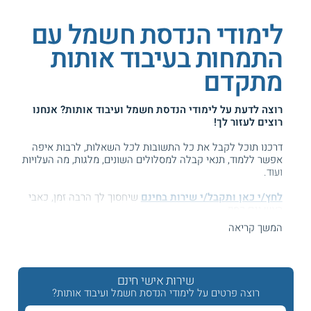
לימודי הנדסת חשמל עם
התמחות בעיבוד אותות
מתקדם
רוצה לדעת על
לימודי הנדסת חשמל ועיבוד אותות
? אנחנו
רוצים לעזור לך!
דרכנו תוכל לקבל את כל התשובות לכל השאלות, לרבות איפה
אפשר ללמוד, תנאי קבלה למסלולים השונים, מלגות, מה העלויות
ועוד.
לחץ/י כאן ותקבל/י שירות בחינם
שיחסוך לך הרבה זמן, כאבי
ראש וגם כסף ...
המשך קריאה
המידע באתר הועיל ל87% מהגולשים.
עזרנו גם לך? דרג אותנו:
שירות אישי חינם
רוצה פרטים על לימודי הנדסת חשמל ועיבוד אותות?