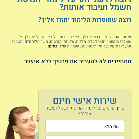
חשמל ועיבוד אותות?
הלימודים כוללים שיעורי חובה ובחירה עיוניים וגם שיעורים
מעשיים ומעבדות מגוונות בהם מתנסים בשימוש בטכנולוגיות
רוצה שמוסדות הלימוד יחזרו אליך?
ופלטפורמות לעיבוד אות. בשנה האחרונה ללימודים עורכים
פרויקט גמר שבו מיישמים את כל העקרונות ההנדסיים הנלמדים,
לרוב הפרויקט מתקיים בשיתוף של חברות בתעשייה.
אנחנו באתר לימודים דואגים לך. נציגי השירות שלנו ישמחו לענות לך על
שאלות בנושאי: תנאי קבלה, מלגות, עלויות, קורסים, משך הלימודים, הטבות
נושאי הלימוד
וכו', אנו מזמינים אותך לנסות את השירות שלנו
בחינם
.
מתחייבים לא להעביר את פרטיך ללא אישור
עיבוד אותות DSP
עיבוד וניתוח תמונות
תורת המידע
עקרונות בזיהוי דיבור
למידת מכונות
עיבוד אותות ביולוגיים
בקרה מסתגלת
ניתוח סטטיסטי של
טכניקות שערוך
מידע
שירות אישי חינם
ראיה ממוחשבת
מודמים ותקשורת
עיבוד בזמן אמת
ספרתית
צריך פרטים על לימודי הנדסת חשמל ועיבוד
ועוד
אלגוריתמים ועיבוד
אותות?
שפות טבעיות
תנאי קבלה