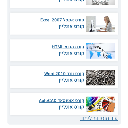
ללמוד בקורס אקסל למתקדמים שמתאים במיוחד לעובדים בתחום
הפיננסים. כמו כן, מוצע
קורס אקסל VBA
, שבו לומדים על תכנות
ופיתוח קוד באקסל. לאורך הקורסים רוכשים כלים לייעול תהליכי
העבודה עם גיליונות אלקטרוניים.
קורס אקסל 2007 Excel
קורס אונליין
קראו גם על
קורסים למבוגרים בתחום
המחשבים
מחפשים תכניות נוספות? קראו גם על
קורסים
קורס מבוא HTML
ברעננה
קורס אונליין
קורס וורד 2010 Word
קורס אונליין
קורס אוטוקאד AutoCAD
קורס אונליין
עוד מוסדות לימוד