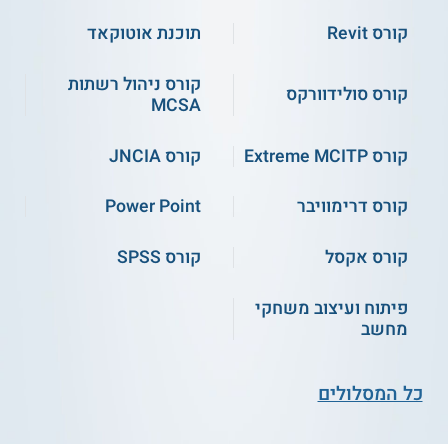
(כולל שעת יעוץ
מתנה!)
קורס Revit
תוכנת אוטוקאד
שירות אישי חינם
התחילו ללמוד
קורס ניהול רשתות
קורס סולידוורקס
MCSA
קורס Extreme MCITP
קורס JNCIA
קורס דרימוויבר
Power Point
קורס אקסל
קורס SPSS
ג'ון ברייס חיפה - טכנאי
אורט קריית ביאליק - הנדסאי
מחשבים ורשתות תקשורת
אלקטרוניקה בהתמחות
מחשבים
פיתוח ועיצוב משחקי
מחשב
שירות אישי חינם
שירות אישי חינם
כל המסלולים