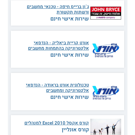
ג`ון ברייס חיפה - טכנאי מחשבים
מכללת השרון
ורשתות תקשורת
שירות אישי חינם
המכללה הרב תחומית עורכת הכשרות מקצועיות בתחומים כגון
מחשבים, ניהול ופיננסים, שמותאמים לדרישות התעשייה. קורסי
המחשבים של המכללה כוללים
קורס בניית אתרים בוורדפרס
וקורס ללימוד תוכנת אקסל. אפשר ללמוד גם בקורס לכתיבה
אורט קריית ביאליק - הנדסאי
שיווקית באינטרנט ובמדיה חברתית. המסלולים משלבים בתוכם
אלקטרוניקה בהתמחות מחשבים
עשייה מעשית ותרגולים במעבדות מחשבים של המכללה. מוסד
שירות אישי חינם
הלימוד עורך גם קורסים לארגונים וחברות בתעשייה.
קראו בהרחבה על
לימודים בכפר סבא
טכנולוגית אורט בראודה - הנדסאי
מכללת אומגה
אלקטרוניקה ומחשבים
שירות אישי חינם
במכללה, שמפעילה שלוחה בכפר סבא, אפשר ללמוד במגוון של
קורסי מחשבים
והייטק
שחלקם מוכרים על ידי חברת
מיקרוסופט
ומעניקים לבוגרים תעודה מטעם החברה. בין התכניות:
קורס
MCSA ניהול רשתות תקשורת
, קורס האקינג, קורס DBA, קורס
מאסטר QA, קורס אוטוקאד וקורס בינה עסקית BI.
קורס אקסל 2010 Excel למנהלים
קורס אונליין
לימודי מחשבים בעמק חפר