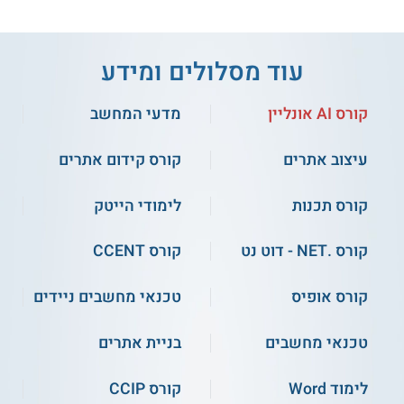
עוד מסלולים ומידע
3.8
(5)
קורס AI אונליין
מדעי המחשב
אפקה - הנדסת חשמל
הנדסאים באריאל - הנדסאי
בהתמחות מחשבים
תוכנה והשלמה למהנדס
עיצוב אתרים
קורס קידום אתרים
שירות אישי חינם
שירות אישי חינם
קורס תכנות
לימודי הייטק
קורס .NET - דוט נט
קורס CCENT
קורס אונליין
קורס אופיס
טכנאי מחשבים ניידים
5.0
(3)
טכנאי מחשבים
בניית אתרים
הנדסת מחשבים - אוניברסיטת
בר אילן
קורס נכס דיגיטלי מניב
לימוד Word
קורס CCIP