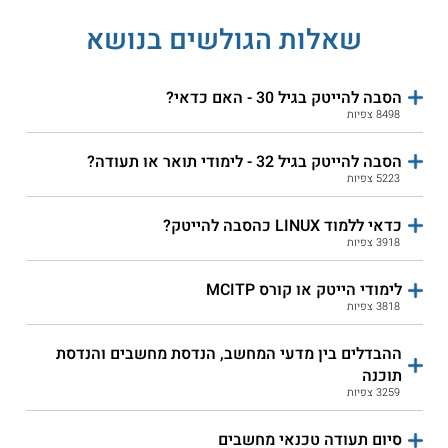
קורס אונליין
שאלות הגולשים בנושא
הסבה להייטק בגיל 30 - האם כדאי?
טכנולוגית אורט בראודה -
8498 צפיות
הנדסאי אלקטרוניקה ומחשבים
קורס לבדיקות תוכנה
QA
הסבה להייטק בגיל 32 - לימודי תואר או תעודה?
5223 צפיות
שירות אישי חינם
התחילו ללמוד
כדאי ללמוד LINUX כהסבה להייטק?
3918 צפיות
לימודי הייטק או קורס MCITP
3818 צפיות
ההבדלים בין מדעי המחשב, הנדסת מחשבים והנדסת
תוכנה
4.0
(3)
3259 צפיות
אריאל - הנדסת חשמל
ג'ון ברייס ירושלים - טכנאי
ומחשבים
מחשבים ורשתות תקשורת
סיום תעודה טכנאי מחשבים