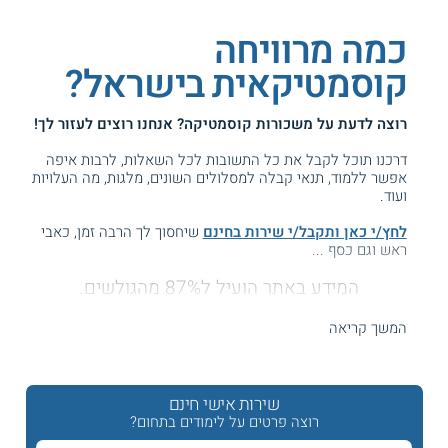
כמה מרוויחה
קוסמטיקאית בישראל?
רוצה לדעת על
משכורות קוסמטיקה
? אנחנו רוצים לעזור לך!
דרכנו תוכל לקבל את כל התשובות לכל השאלות, לרבות איפה
אפשר ללמוד, תנאי קבלה למסלולים השונים, מלגות, מה העלויות
ועוד.
לחץ/י כאן ותקבל/י שירות בחינם
שיחסוך לך הרבה זמן, כאבי
ראש וגם כסף ...
המידע באתר הועיל ל87% מהגולשים.
עזרנו גם לך? דרג אותנו:
המשך קריאה
שכר קוסמטיקאית - משכורות בתחום הקוסמטיקה
שירות אישי חינם
רוצה פרטים על לימודים בתחום?
כמה אפשר להרוויח במקצועות הקוסמטיקה? ולאן אפשר