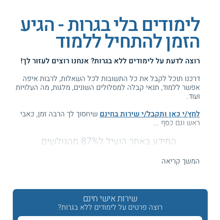
לימודים בלי בגרות - הגיע
הזמן להתחיל ללמוד
רוצה לדעת על
לימודים ללא בגרות
? אנחנו רוצים לעזור לך!
דרכנו תוכל לקבל את כל התשובות לכל השאלות, לרבות איפה
אפשר ללמוד, תנאי קבלה למסלולים השונים, מלגות, מה העלויות
ועוד.
לחץ/י כאן ותקבל/י שירות בחינם
שיחסוך לך הרבה זמן, כאבי
ראש וגם כסף ...
המידע באתר הועיל ל87% מהגולשים.
עזרנו גם לך? דרג אותנו:
המשך קריאה
קורסים ללא בגרות - מחפשים ללמוד מקצוע בלי בגרות?
שירות אישי חינם
רוצה פרטים על לימודים ללא בגרות?
תעודת בגרות היא אחד התנאים הנדרשים לקבלה למגוון של