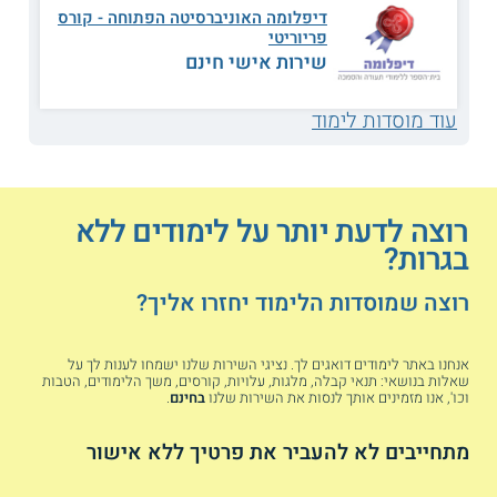
ועוד שלל הכשרות.
דיפלומה האוניברסיטה הפתוחה - קורס
פריוריטי
שירות אישי חינם
המכללה האקדמית ספיר - המרכז ללימודי
עוד מוסדות לימוד
תעודה (שער הנגב):
במכללה פועל מרכז
ללימודי חוץ, שבו חלק מן ההכשרות מקבלות
גם מועמדים ללא בגרות מלאה. הקורסים
מתקיימים בתחומים כגון חשבונאות, תעשייה,
רוצה לדעת יותר על לימודים ללא
עיצוב
וניהול. בין הקורסים: קורס הנהלת
בגרות?
חשבונות 1+2, קורס אימון, קורס יזמות נדל"ן,
קורס יזמות עסקית, קורס צילום, קורס ניהול
רוצה שמוסדות הלימוד יחזרו אליך?
רכש וקניינות, קורס ניהול מחסן ועוד.
אנחנו באתר לימודים דואגים לך. נציגי השירות שלנו ישמחו לענות לך על
שאלות בנושאי: תנאי קבלה, מלגות, עלויות, קורסים, משך הלימודים, הטבות
המכללה הטכנולוגית באר שבע:
במכללה
וכו', אנו מזמינים אותך לנסות את השירות שלנו
בחינם
.
הטכנולוגית באר שבע ישנו מרכז להכשרה
והשתלמויות, בו נערכות הכשרות שחלקן אינו
מתחייבים לא להעביר את פרטיך ללא אישור
דורשות תעודת בגרות. בין הקורסים ניתן למנות
קורסים להכשרת חשמלאים, קורס ממונה