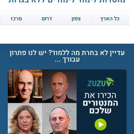
קורסים מקצועיים ללא בגרות בירושלים
כל הארץ
צפון
דרום
מרכז
המכללה למינהל:
רשת זו הפועלת בפרישה
ארצית מפעילה שלוחה גם בירושלים. ניתן
ללמוד בה בקורסים בתחומי הניהול,
החשבונאות, המחשבים, העיצוב
עדיין לא בחרת מה ללמוד? יש לנו פתרון
והאדמיניסטרציה. חלק מן התכניות אינו דורש
עבורך ...
בגרות מלאה.
סימפלקס - מתמטיקה 4 ו - 5
סמינר הקיבוצים - הוראה
יחידות
במגמות חינוך גופני
בית הספר לתיירות:
בית הספר מתמקד
בתחום המלונאות והתיירות והוא מציע קורסים
שירות אישי חינם
שירות אישי חינם
שונים. ישנם מספר קורסים שאינם מצריכים
תעודת בגרות, כגון קורס תיירות אתגר, קורס
יועצי טיולים וקורס תכנון טיולים בחו"ל.