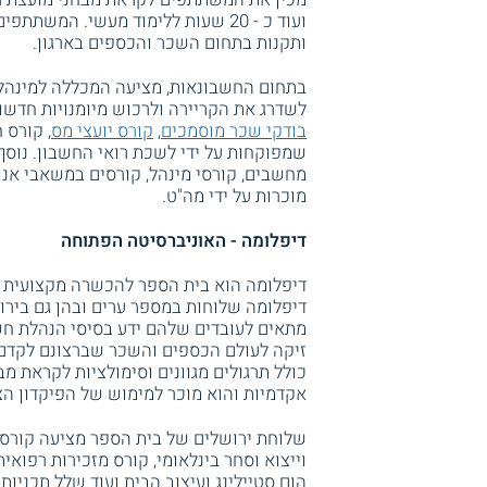
ועוד כ - 20 שעות ללימוד מעשי. המ
ותקנות בתחום השכר והכספים בארגון.
בתחום החשבונאות, מציעה המכללה למינהל 
לשדרג את הקריירה ולרכוש מיומנויות חדשות.
בודקי שכר מוסמכים
,
קורס יועצי מס
, קורס 
שמפוקחות על ידי לשכת רואי החשבון. נוסף
מחשבים, קורסי מינהל, קורסים במשאבי אנו
מוכרות על ידי מה"ט.
דיפלומה - האוניברסיטה הפתוחה
דיפלומה הוא בית הספר להכשרה מקצועית ש
דיפלומה שלוחות במספר ערים ובהן גם בירו
מתאים לעובדים שלהם ידע בסיסי הנהלת חש
זיקה לעולם הכספים והשכר שברצונם לקדם 
אקדמיות והוא מוכר למימוש של הפיקדון הצ
וייצוא וסחר בינלאומי, קורס מזכירות רפואית
הום סטיילינג ועיצוב הבית ועוד שלל תכניות.