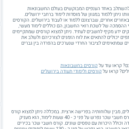
להשתלב באחד הענפים המבוקשים בעולם החשבונאות
אותו ניתן ללמוד במגוון של מוסדות לימוד ברחבי ירושלים.
אזורים אחרים, שברצונם ללמוד או לעבוד בירושלים. הקורסים
 ההסמכה של לשכת רואי החשבון, הם כוללים לימוד מעשי,
קים ידע מקיף לחשבים לעתיד. ניתן למצוא קורסים שמתקיימים
ים יכולים להתאים את לוח הזמנים לצורכיהם ולשלב את
סים שמתאימים לציבור החרדי שנערכים בהפרדה בין גברים
? קראו עוד על
קורסים בחשבונאות
לים? קראו על
קורסים ולימודי תעודה בירושלים
ם, מבין שלוחותיה בפרישה ארצית. במכללה ניתן למצוא קורס
. קורס חשבי שכר נפרש על פני כ - 40 שעות לימוד, הוא מעניק
דה וכולל היכרות עם טפסים שונים. קורס חשבי שכר בכירים
מכין את המשתתפים לקראת מבחני מועצת רואי החשבון, הוא נפרש על פני כ - 130 שעות לימודים עיוניות