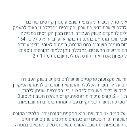
א מוסד להכשרה מקצועית שמציע מגוון קורסים שרובם
כלכלה ולשכת רואי החשבון. הקורסים במכללה זו באים להעניק
ים להתקדם בשוק העבודה. רבים מבין הקורסים במכללה
. קורס חשבי שכר מתקיים במתכונת בוקר או ערב, והוא כולל כ - 154
ות סוגיות חשובות במס הכנסה, בביטוח לאומי, בדיני עבודה
להם נדרשים החשבים. במכללה ניתן ללמוד בקורסים נוספים
יות אנדרואיד וקורס הנהלת חשבונות סוג 1 + 2.
ד של מקצועות פרקטיים שיש להם ביקוש בשוק העבודה
ם על ידי משרד הכלכלה והתעשייה ומוכרים למימוש הפיקדון
לרכוש כלים חשובים למקצוע. בין הקורסים שניתן ללמוד
במכללה אפשר למצוא קורס הנהלת חשבונות 1 + 2, קורס מזכירות רפואית, קורס הנהלת חשבונות סוג 3,
הול מערכות משרד שמתקיים עם התמחות בתחום החשבונאות.
קורס חשבי שכר של מכללת חישובית נפרש על פני כ - 4 חודשים והוא מתקיים כקורס ערב. תלמידי הקורס
שכורת וכן רוכשים ידע בענפים מורכבים שונים שחיוניים
ט, חשבונאות ומחשוב. הקורס משלב תרגולים מעשיים במטרה