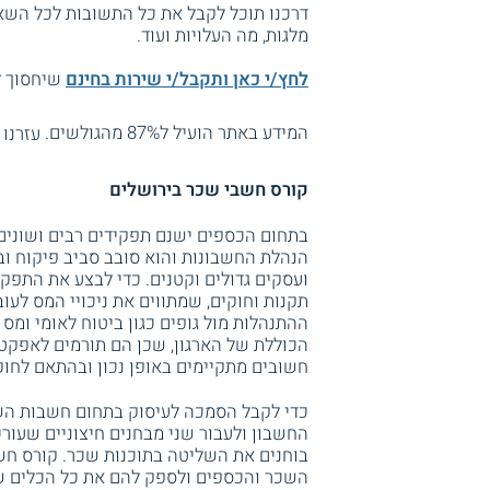
דרכנו תוכל לקבל את כל התשובות לכל השאל
מלגות, מה העלויות ועוד.
לחץ/י כאן ותקבל/י שירות בחינם
שיחסוך לך
המידע באתר הועיל ל87% מהגולשים.
עזרנו 
קורס חשבי שכר בירושלים
בתחום הכספים ישנם תפקידים רבים ושונים
הנהלת החשבונות והוא סובב סביב פיקוח ובק
ועסקים גדולים וקטנים. כדי לבצע את התפקיד
תקנות וחוקים, שמתווים את ניכויי המס לעוב
ההתנהלות מול גופים כגון ביטוח לאומי ומ
הכוללת של הארגון, שכן הם תורמים לאפקטי
חשובים מתקיימים באופן נכון ובהתאם לחוק
כדי לקבל הסמכה לעיסוק בתחום חשבות השכר
החשבון ולעבור שני מבחנים חיצוניים שעור
בוחנים את השליטה בתוכנות שכר. קורס חשב
השכר והכספים ולספק להם את כל הכלים 