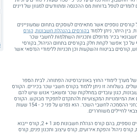
שתתפים לומדים לטפל בדוחות מס ההכנסה ומתוודעים למגוון של דינים
קורסים נוספים אשר מתאימים לעוסקים בתחום שמעוניינים
 בין היתר, ניתן ללמוד
בקורסים בהנהלת חשבונות
,
קורס
חשבונאי בכיר מדופלם ותכניות השתלמות לחשבי שכר
 על כך אפשר לקחת חלק בקורסים בתחום הניהול, בקורסי
ע
ש, קורסים בביטוח והשקעות וכן תכניות ללימודי הנדסאי אשר
ל מערך לימודי החוץ באוניברסיטה הפתוחה. לבית הספר
שלים. בשלוחה זו ניתן ללמוד בקורס חשבי שכר בכירים. הקורס
בונות, כגון עובדים במחלקות שכר ומשאבי אנוש שיש להם
את המיומנויות המקצועיות ולהתקדם לתפקיד מבוקש. הקורס
כולל תרגולים מגוונים וסימולציות לקראת מבחני ההסמכה לחשבי השכר. הוא נפרש על פני כ - 154 שעות
באי לחיילים משוחררים.
שלוחת ירושלים של בית הספר מציעה קורסים נוספים, בהם קורס הנהלת חשבונות סוג 1 + 2, קורס ייבוא
, קורס ניהול והפקת אירועים, קורס עיצוב ותכנון פנים, קורס