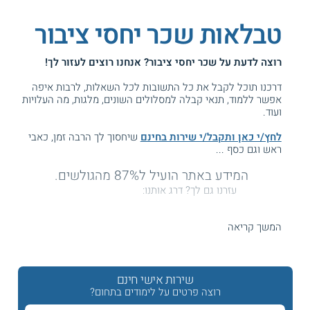
טבלאות שכר יחסי ציבור
רוצה לדעת על
שכר יחסי ציבור
? אנחנו רוצים לעזור לך!
דרכנו תוכל לקבל את כל התשובות לכל השאלות, לרבות איפה
אפשר ללמוד, תנאי קבלה למסלולים השונים, מלגות, מה העלויות
ועוד.
לחץ/י כאן ותקבל/י שירות בחינם
שיחסוך לך הרבה זמן, כאבי
ראש וגם כסף ...
המידע באתר הועיל ל87% מהגולשים.
עזרנו גם לך? דרג אותנו:
המשך קריאה
משכורות יחסי ציבור
שירות אישי חינם
למול ענפים אחרים בתעשיית התקשורת שמאבדים מעט מכוחם
בשנים האחרונות, כגון עיתונות ורדיו, תחום יחסי הציבור נותר גורם
רוצה פרטים על לימודים בתחום?
רב עוצמה בשוק והציפייה היא כי הוא רק ילך ויתחזק. לא מעט