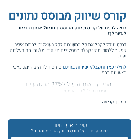
קורס שיווק מבוסס נתונים
רוצה לדעת על
קורס שיווק מבוסס נתונים
? אנחנו רוצים
לעזור לך!
דרכנו תוכל לקבל את כל התשובות לכל השאלות, לרבות איפה
אפשר ללמוד, תנאי קבלה למסלולים השונים, מלגות, מה העלויות
ועוד.
לחץ/י כאן ותקבל/י שירות בחינם
שיחסוך לך הרבה זמן, כאבי
ראש וגם כסף ...
המידע באתר הועיל ל87% מהגולשים.
עזרנו גם לך? דרג אותנו:
המשך קריאה
קורס שיווק מבוסס נתונים
שירות אישי חינם
שיווק מבוסס נתונים, או מבוסס דאטה, מאפשר לארגונים ולחברות
רוצה פרטים על קורס שיווק מבוסס נתונים?
לגבש אסטרטגיות שיווקיות על בסיס צרכי הלקוחות, לייעל ולדייק