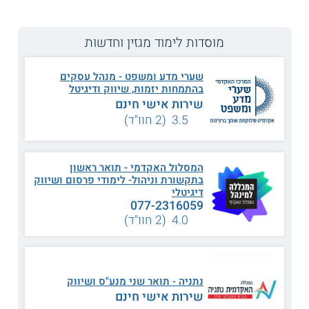
מוסדות לימוד מגזין וחדשות
שערי מדע ומשפט - מנהל עסקים
בהתמחות יזמות, שיווק ודיגיטל
שירות אישי חינם
3.5 (2 חוו"ד)
המסלול האקדמי - תואר ראשון
בתקשורת וניהול- לימודי פרסום ושיווק
דיגיטלי
077-2316059
4.0 (2 חוו"ד)
נתניה - תואר שני מנע"ס ושיווק
צלם: צרי אדמוני
שירות אישי חינם