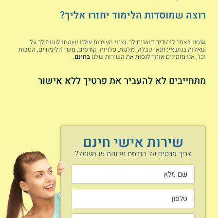
נרשמה עלייה של
ההנדסיים
רוצה שמוסדות הלימוד יחזרו אליך?
כ - 50 אחוזים
המבוקשים בשוק.
במספר המועסקים
היות ומקצוע זה
בתחום זה בארץ.
הוא רב תחומי
בתעשיית ההייטק
ומשלב תהליכים
אנחנו באתר לימודים דואגים לך. נציגי השירות שלנו ישמחו לענות לך על
של היום יש מחסור
רבים, הדרישה
שאלות בנושאי: תנאי קבלה, מלגות, עלויות, קורסים, משך הלימודים, הטבות
וכו', אנו מזמינים אותך לנסות את השירות שלנו
בחינם
.
במאות מהנדסים
למהנדסים אלה
בענף, במגוון
קיימת בענפים
התמחויות. הביקוש
רבים בתעשייה מה
מתחייבים לא להעביר את פרטיך ללא אישור
למהנדסים בתחום
שיוצר צורך ודרישה
ביקוש בשוק
זה צפוי להמשיך
לאותם אנשי
העבודה
לעלות בשנים
מקצוע. בין היתר
הקרובות. בין
נרשם מחסור
הענפים שבהם
מעובדים בתחום
צפויה לחול עלייה
בשירותי המדינה.
בביקוש נכלל
אף על פי שמרבית
שירות אישי חינם
תחום ההספק,
המשרות החדשות
צריך פרטים על הנדסת מכונות או חשמל?
שיידרש בתהליכי
הנפתחות מיועדות
ההעברה של
לבעלי וותק וניסיון,
תשתיות התחבורה
ניתן למצוא גם
הישראליות
דרישה לעובדים
למבוססות חשמל.
בתחילת דרכם
ולבוגרים טריים.
מהנדסים בתחום