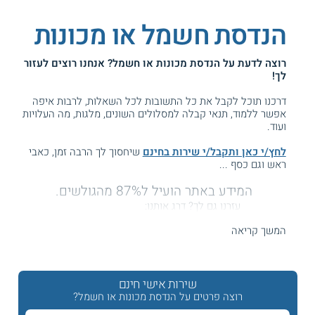
הנדסת חשמל או מכונות
רוצה לדעת על
הנדסת מכונות או חשמל
? אנחנו רוצים לעזור
לך!
דרכנו תוכל לקבל את כל התשובות לכל השאלות, לרבות איפה
אפשר ללמוד, תנאי קבלה למסלולים השונים, מלגות, מה העלויות
ועוד.
לחץ/י כאן ותקבל/י שירות בחינם
שיחסוך לך הרבה זמן, כאבי
ראש וגם כסף ...
המידע באתר הועיל ל87% מהגולשים.
עזרנו גם לך? דרג אותנו:
המשך קריאה
הנדסת חשמל או הנדסת מכונות - במה לבחור? מה יותר
קשה?
שירות אישי חינם
רוצה פרטים על הנדסת מכונות או חשמל?
תחומי החשמל והמכונות נכללים בין הענפים ההנדסיים