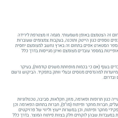
ם זה הצטמצם באופן משמעותי. מגמה זו מצטרפת לירידה
ם נוספים כגון הייטק ותוכנה, בעקבות צמצומים שעוברות
מספר הסטארט אפים בתחום זה בארץ נחשב למצומצם יחסית
ופיינות במספר עובדים מצומצם ואינן מגייסות בדרך כלל
בדים בענף (אם כי בכמות מופחתת משנים קודמות), בעיקר
יועדות למהנדסים מנוסים ובעלי וותק בתפקיד. הביקוש נרשם
 ובדרום.
יה כגון תרופות ופארמה, מזון, חקלאות, סביבה, טכנולוגיות
לים, חברות מחקר ופיתוח (מו"פ), חברות בתחום הפארמה וכן
קידי מחקר ופיתוח, וכן במשרות ייעוץ וליווי של פרויקטים
ת במעבדות שבהן לוקחים חלק בצוות פיתוח המוצר. בדרך כלל