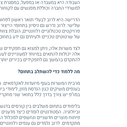
העבודה היא במעבדה או במפעל, במסגרת צו
למשרדי החברה וכוללת מפגשים עם לקוחות 
הדרישה היא לרוב לבעלי תואר ראשון לפחות
שלישי. לרוב נדרש גם ניסיון בתחומי הייצור
פרויקטים טכנולוגיים רלוונטיים, הובלת צוו
של שרטוטים טכניים ולעיתים גם ידע בתחום
לצד משרות אלה, ניתן למצוא גם תפקידים שמ
אלה יכולות להתאים במיוחד למעוניינים ל
להתקדם בהמשך גם לתפקידים בכירים יותר כג
מה ללמוד כדי להשתלב בתחום?
מרבית המשרות בענף מיועדות לאקדמאים. הד
בענפים משיקים כגון הנדסת מזון, לימודי בי
במו"פ יש צורך בדרך כלל בתואר שני מחקרי 
בלימודים בתחום משלבים בין קורסים בדגש ה
וביולוגיה. הסטודנטים לומדים כיצד מדענים
פיתוח מוצרים חדשניים ונחשפים למכלול הש
מתקדמים. לרוב נלמדים גם ענפים רלוונטיים 