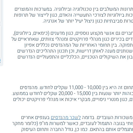
ונות המשלבים בין טכנולוגיה וביולוגיה. במערכות והמוצרים
ביולוגיות לצורכי התעשייה והאדם, כגון לייצור של תרופות
ות סביבתיות כגון ניצול יעיל יותר של אנרגיה.
ים גם אנשי מקצוע נוספים, כגון מדענים (כימאים, ביולוגים),
ים בכירים כגון מנהלי פרויקטים ומנהלי צוותים, שאחראיים על
פוקה. בין תחומי האחריות של המהנדסים נכללים אפיון
שנותנים מענה לאותן דרישות, וכן תכנון התהליכים הנדרשים
ון את השיקולים הטכניים, הכלכליים והתפעוליים הנדרשים
ע
המשכורת הממוצעת למהנדסים מתחילים בתחום זה היא בין 10,000 - 11,000 שקלים לחודש. מהנדסים
מנוסים וותיקים יותר מגיעים לרמות תגמול גבוהות יותר שנעות בין 15,000 - 20,000 שקלים לחודש בממוצע.
כגון מנטרי ניסויים, מבקרי איכות או מנהלי פרויקטים יכולים
 משכורות העובדים. בדומה
לשכר מהנדסים
בענפים אחרים
תי בגובה התגמול לעובדים, כאשר למשרות מו"פ (כלומר מחקר
מתגמלים אותם בהתאם. כמו כן, גודל החברה ותחום העיסוק