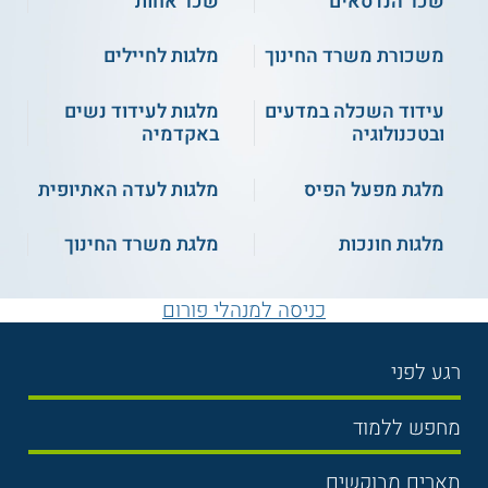
שכר הנדסאים
שכר אחות
משכורת משרד החינוך
מלגות לחיילים
עידוד השכלה במדעים
מלגות לעידוד נשים
ובטכנולוגיה
באקדמיה
מלגת מפעל הפיס
מלגות לעדה האתיופית
מלגות חונכות
מלגת משרד החינוך
כניסה למנהלי פורום
רגע לפני
בחירת לימודים
מחפש ללמוד
תנאי קבלה
תואר ראשון
תארים מבוקשים