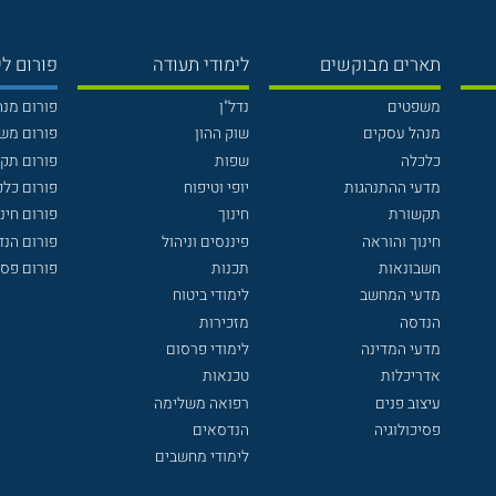
תארים מבוקשים
לימודי תעודה
פורום לי
משפטים
נדל"ן
פורום מנ
מנהל עסקים
שוק ההון
פורום מש
כלכלה
שפות
פורום תק
מדעי ההתנהגות
יופי וטיפוח
פורום כלכ
תקשורת
חינוך
פורום חינו
חינוך והוראה
פיננסים וניהול
פורום הנ
חשבונאות
תכנות
פורום פסי
מדעי המחשב
לימודי ביטוח
הנדסה
מזכירות
מדעי המדינה
לימודי פרסום
אדריכלות
טכנאות
עיצוב פנים
רפואה משלימה
פסיכולוגיה
הנדסאים
לימודי מחשבים