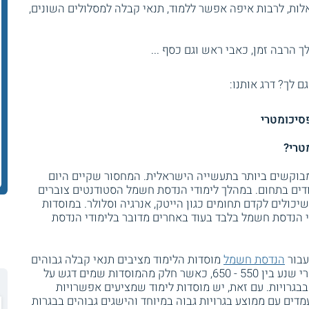
ות, לרבות איפה אפשר ללמוד, תנאי קבלה למסלולים השונים,
 הרבה זמן, כאבי ראש וגם כסף ...
גם לך? דרג אותנו:
סיכומטרי
טרי?
בוקשים ביותר בתעשייה הישראלית. המחסור שקיים היום
דים בתחום. במהלך לימודי הנדסת חשמל הסטודנטים צוברים
שיכולים לקדם תחומים כגון הייטק, אנרגיה וסלולר. במוסדות
י הנדסת חשמל בלבד בעוד באחרים מדובר בלימודי הנדסת
 עבור
הנדסת חשמל
מוסדות הלימוד מציבים תנאי קבלה גבוהים
למדי. ברוב המקרים יש צורך בציון פסיכומטרי שנע בין 550 - 650, כאשר חלק מהמוסדות שמים דגש על
בבגרויות. עם זאת, יש מוסדות לימוד שמציעים אפשרויות
מדים עם ממוצע בגרויות גבוה במיוחד והישגים גבוהים בבגרות