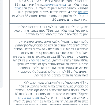
פסיכומטרי. המועמדים במסלול צריכים להיות בעלי זכאות
לבגרות מלאה ובה
בגרות במתמטיקה
ברמת 4 יחידות בציון 85
לפחות או ברמת 5 יחידות בציון 75 ומעלה. יש צורך גם
בבגרות
באנגלית
ברמת 4 יחידות בציון 80 לפחות. נוסף על כך, ישנו
אפיק לקבלה על סמך דיפלומת הנדסאים בממוצע 85 ומעלה, או
תואר ראשון קודם בממוצע 80.
בשנקר מקבלים הנדסאים גם ללא צורך בפסיכומטרי, עליהם
להיות בעלי בגרת מלאה וממוצע 75 לפחות בתעודת ההנדסאי,
וציון 75 בכל אחת מן הבחינות החיצוניות בלימודיהם.
ללימודי הנדסת חשמל ואלקטרוניקה באוניברסיטת אריאל
יכולים להתקבל מועמדים גם ללא פסיכומטרי, על סמך ממוצע
בגרויות של לפחות 106. מועמדים אלה צריכים להציג 8 יחידות
ריאליות לפחות בתעודת הבגרות, מתוכן 4 יחידות לפחות
במתמטיקה, בציון מעל 88. בבגרות באנגלית יש צורך להציג ציון
של 70 ומעלה ברמת 4 יחידות,
ובבגרות בפיזיקה
ציון 78 לפחות
ברמת 5 יחידות. מי שאינם עומדים ברף זה יכולים להשתתף
במכינה של האוניברסיטה. הנדסאים מדופלמים, שממוצע
הציונים שלהם 85 לפחות, יכולים להתקבל בלי פסיכומטרי
לאחר מעבר של מכינה במתמטיקה ובפיזיקה.
ב - HIT מכון טכנולוגי חולון מקבלים מועמדים גם ללא
ע
פסיכומטרי, כאשר ברשותם בגרות מלאה בממוצע של 102
ומעלה. עליהם להיות בעלי בגרות במתמטיקה ברמת 5 יחידות
בציון 70 לפחות או ברמת 4 יחידות לימוד בציון של לפחות 80.
מי שאינם עומדים ברף זה נדרשים לעבור
מכינה במתמטיקה
בציון של 80 ומעלה. דרושה גם בגרות בפיזיקה בציון 70 ומעלה