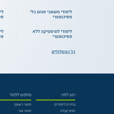
לימודי משאבי אנוש בלי
לי
אפיק מעבר להנדסת
חשמל מהפתוחה
פסיכומטרי
פס
לאוניברסיטת תל אביב
לימודי לוגיסטיקה ללא
לי
שירות אישי חינם
פסיכומטרי
פס
כל המסלולים
אפקה - הנדסת חשמל ומדעי המחשב
אפקה
מחשב
אפקה - הנדסת חשמל התמחות
אפקה
מערכות הספק ואנרגיה
של ה
SCE - הנדסת חשמל
E
ואלקטרואופטיקה
עילית
רגע לפני
מחפש ללמוד
בחירת לימודים
תואר ראשון
תנאי קבלה
תואר שני