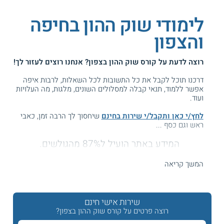
לימודי שוק ההון בחיפה
והצפון
רוצה לדעת על
קורס שוק ההון בצפון
? אנחנו רוצים לעזור לך!
דרכנו תוכל לקבל את כל התשובות לכל השאלות, לרבות איפה
אפשר ללמוד, תנאי קבלה למסלולים השונים, מלגות, מה העלויות
ועוד.
לחץ/י כאן ותקבל/י שירות בחינם
שיחסוך לך הרבה זמן, כאבי
ראש וגם כסף ...
המידע באתר הועיל ל87% מהגולשים.
עזרנו גם לך? דרג אותנו:
המשך קריאה
קורס שוק ההון בצפון
שירות אישי חינם
רוצה פרטים על קורס שוק ההון בצפון?
קורסים בתחום שוק ההון והבורסה בחיפה והצפון