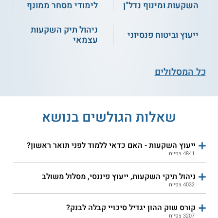
השקעות ומינוף נדל"ן
לימודי מסחר ממונף
ניהול תיק השקעות
ייעוץ וביטוח פנסיוני
קורס נר הבולען (מסחר
קורס מבוא לניתוח
עצמאי
במט"ח)
כלכלי והערכת שווי
חברות בשוק ההון
כל המסלולים
התחילו ללמוד
התחילו ללמוד
שאלות הגולשים בנושא
קורס אונליין
ייעוץ השקעות - האם כדאי ללמוד לפני תואר ראשון?
4841 צפיות
ניהול תיקי השקעות, ייעוץ פיננסי, מסלול משולב
4032 צפיות
קורס מסחר בשוק ההון
- בואו להאיץ את
קורס שוק ההון יגדיל סיכויי קבלה לבנק?
גדילת ההון האישי
3207 צפיות