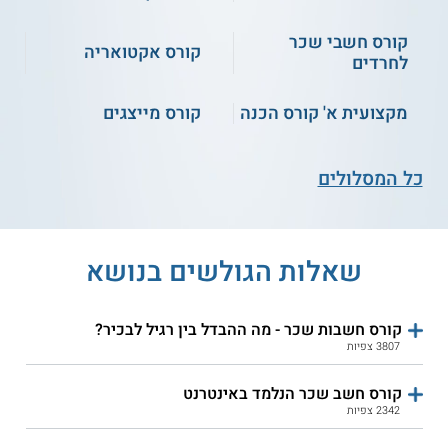
קורס לניהול כלכלי
של העסק - להביט
קורס חשבי שכר
קורס אקטואריה
למספרים של העסק
לחרדים
שירות אישי חינם
בעיניים
התחילו ללמוד
מקצועית א' קורס הכנה
קורס מייצגים
כל המסלולים
שאלות הגולשים בנושא
5.0
(1)
מישלב - קורס חשבי שכר
עתיד - חשבי שכר בכירים
בכירים
קורס חשבות שכר - מה ההבדל בין רגיל לבכיר?
3807 צפיות
שירות אישי חינם
שירות אישי חינם
קורס חשב שכר הנלמד באינטרנט
2342 צפיות