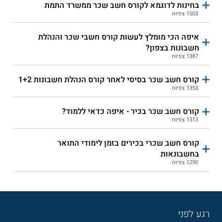
בחינות לדוגמא לקורס חשב שכר ממשרד התמת
1503 צפיות
איפה הכי מומלץ לעשות קורס חשבי שכר והנהלת
חשבונות בצפון?
1387 צפיות
מכללת Next - קורס חשבי שכר
אורין שפלטר - חשב שכר בכיר
קורס חשב שכר בסיסי לאחר קורס הנהלת חשבונות 1+2
1353 צפיות
שירות אישי חינם
שירות אישי חינם
קורס חשב שכר בכיר - איפה כדאי ללמוד?
1313 צפיות
קורס חשב שכרי בכירים בזמן לימודי התואר
האזורית צפת - קורס חשבי
IPC - קורס חשב שכר
בחשבונאות
שכר
1290 צפיות
אורט ירושלים - חשבי שכר
אורט רחובות - חשבי שכר
אורט קריית ביאליק - קורס
אורט רחובות - חשב שכר
רגע לפני
חשבי שכר
בכיר