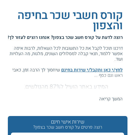
קורס חשבי שכר בחיפה
והצפון
רוצה לדעת על
קורס חשב שכר בצפון
? אנחנו רוצים לעזור לך!
דרכנו תוכל לקבל את כל התשובות לכל השאלות, לרבות איפה
אפשר ללמוד, תנאי קבלה למסלולים השונים, מלגות, מה העלויות
ועוד.
לחץ/י כאן ותקבל/י שירות בחינם
שיחסוך לך הרבה זמן, כאבי
ראש וגם כסף ...
המידע באתר הועיל ל87% מהגולשים.
עזרנו גם לך? דרג אותנו:
המשך קריאה
קורס חשבי שכר בכירים בצפון
שירות אישי חינם
רוצה פרטים על קורס חשב שכר בצפון?
מחפשים קורס חשבי שכר בכירים בחיפה, בנצרת, בעכו, בצפת