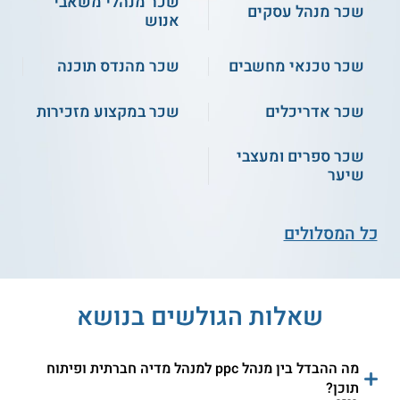
שכר מנהלי משאבי
שכר מנהל עסקים
ממומן
PPC
אנוש
ג'ון ברייס - קורס PPC
המכללה העסקית - קורס
שכר טכנאי מחשבים
שכר מהנדס תוכנה
גוגל אדוורדס
ניו מדיה - קורס PPC
הטכנולוגית באר שבע -
שכר אדריכלים
שכר במקצוע מזכירות
קורס AdWords
שכר ספרים ומעצבי
הבצפר - קורס גוגל
חוץ אשקלון - קורס פרסום
שיער
אדוורדס
ממומן
ספיר - תומך סביבת עבודה
המכללה לניהול - שיווק
כל המסלולים
דיגיטלית PPC
דיגיטלי ומנהלי קמפיינים
ממומנים
שאלות הגולשים בנושא
מה ההבדל בין מנהל ppc למנהל מדיה חברתית ופיתוח
תוכן?