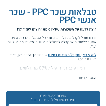
טבלאות שכר PPC - שכר
אנשי PPC
רוצה לדעת על
משכורות PPC
? אנחנו רוצים לעזור לך!
דרכנו תוכל לקבל את כל התשובות לכל השאלות, לרבות איפה
אפשר ללמוד, תנאי קבלה למסלולים השונים, מלגות, מה העלויות
ועוד.
לחץ/י כאן ותקבל/י שירות בחינם
שיחסוך לך הרבה זמן, כאבי
ראש וגם כסף ...
המידע באתר הועיל ל87% מהגולשים.
עזרנו גם לך? דרג אותנו:
המשך קריאה
שכר PPC - כמה מרוויחים בקידום ממומן?
שירות אישי חינם
רוצה פרטים על לימודים בתחום?
חברת גוגל שולטת היום ברוב המוחלט של החיפושים ברשת,