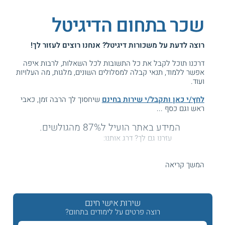
שכר בתחום הדיגיטל
רוצה לדעת על
משכורות דיגיטל
? אנחנו רוצים לעזור לך!
דרכנו תוכל לקבל את כל התשובות לכל השאלות, לרבות איפה
אפשר ללמוד, תנאי קבלה למסלולים השונים, מלגות, מה העלויות
ועוד.
לחץ/י כאן ותקבל/י שירות בחינם
שיחסוך לך הרבה זמן, כאבי
ראש וגם כסף ...
המידע באתר הועיל ל87% מהגולשים.
עזרנו גם לך? דרג אותנו:
המשך קריאה
רמות שכר בתחום הדיגיטל
שירות אישי חינם
תחום הדיגיטל מתייחס למגוון הפעולות המתקיימות בזירת
האונליין. עובדים בענף עוסקים בין היתר בשיווק שירותים ומוצרים
רוצה פרטים על לימודים בתחום?
באינטרנט ובניהול של קמפיינים פרסומיים מקוונים עבור חברות