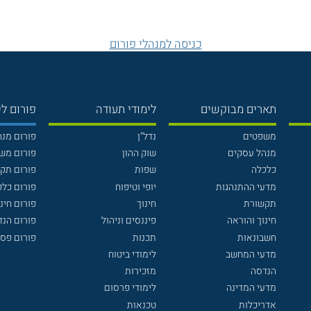
כניסה למנהלי פורום
תארים מבוקשים
לימודי תעודה
פורום לי
משפטים
נדל"ן
פורום מנ
מנהל עסקים
שוק ההון
פורום מש
כלכלה
שפות
פורום תק
מדעי ההתנהגות
יופי וטיפוח
פורום כלכ
תקשורת
חינוך
פורום חינו
חינוך והוראה
פיננסים וניהול
פורום הנ
חשבונאות
תכנות
פורום פסי
מדעי המחשב
לימודי ביטוח
הנדסה
מזכירות
מדעי המדינה
לימודי פרסום
אדריכלות
טכנאות