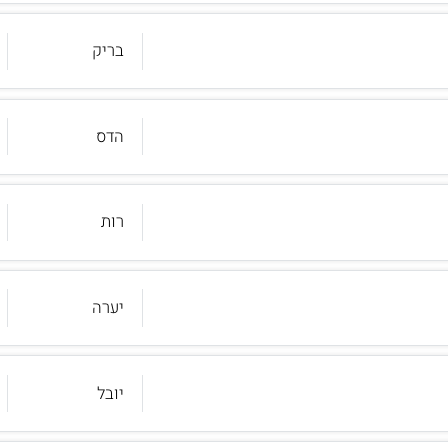
בריק
הדס
רות
יערה
יובל