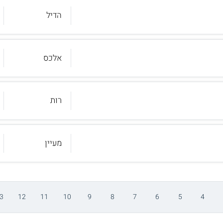
הדיל
אלכס
רות
מעיין
3
12
11
10
9
8
7
6
5
4