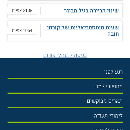
שינוי קריירה בגיל מבוגר
2108 צפיות
שעות סימסטריאליות של קורסי
1054 צפיות
חובה
כניסה למנהלי פורום
רגע לפני
בחירת לימודים
מחפש ללמוד
תנאי קבלה
תואר ראשון
תארים מבוקשים
שכר לימוד
תואר שני
משפטים
אוניברסיטה
לימודי תעודה
הכנה לבגרות
מנהל עסקים
מכללות
נדל"ן
מכינות