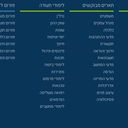
תארים מבוקשים
לימודי תעודה
פורום לי
משפטים
נדל"ן
פורום מנ
מנהל עסקים
שוק ההון
פורום מש
כלכלה
שפות
פורום תק
מדעי ההתנהגות
יופי וטיפוח
פורום כלכ
תקשורת
חינוך
פורום חינו
חינוך והוראה
פיננסים וניהול
פורום הנ
חשבונאות
תכנות
פורום פסי
מדעי המחשב
לימודי ביטוח
הנדסה
מזכירות
מדעי המדינה
לימודי פרסום
אדריכלות
טכנאות
עיצוב פנים
רפואה משלימה
פסיכולוגיה
הנדסאים
לימודי מחשבים