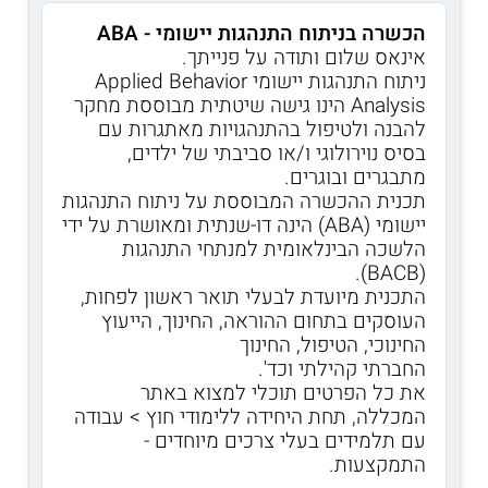
הכשרה בניתוח התנהגות יישומי - ABA
אינאס שלום ותודה על פנייתך.
ניתוח התנהגות יישומי Applied Behavior
Analysis הינו גישה שיטתית מבוססת מחקר
להבנה ולטיפול בהתנהגויות מאתגרות עם
בסיס נוירולוגי ו/או סביבתי של ילדים,
מתבגרים ובוגרים.
תכנית ההכשרה המבוססת על ניתוח התנהגות
יישומי (ABAׂ) הינה דו-שנתית ומאושרת על ידי
הלשכה הבינלאומית למנתחי התנהגות
(BACB).
התכנית מיועדת לבעלי תואר ראשון לפחות,
העוסקים בתחום ההוראה, החינוך, הייעוץ
החינוכי, הטיפול, החינוך
החברתי קהילתי וכד'.
את כל הפרטים תוכלי למצוא באתר
המכללה, תחת היחידה ללימודי חוץ > עבודה
עם תלמידים בעלי צרכים מיוחדים -
התמקצעות.