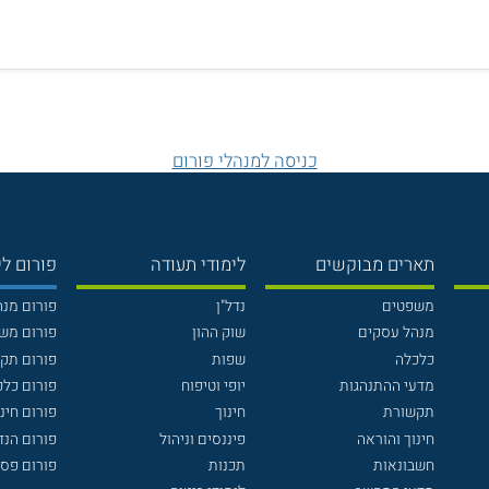
כניסה למנהלי פורום
תארים מבוקשים
לימודי תעודה
פורום לי
משפטים
נדל"ן
פורום מנ
מנהל עסקים
שוק ההון
פורום מש
כלכלה
שפות
פורום תק
מדעי ההתנהגות
יופי וטיפוח
פורום כלכ
תקשורת
חינוך
פורום חינו
חינוך והוראה
פיננסים וניהול
פורום הנ
חשבונאות
תכנות
פורום פסי