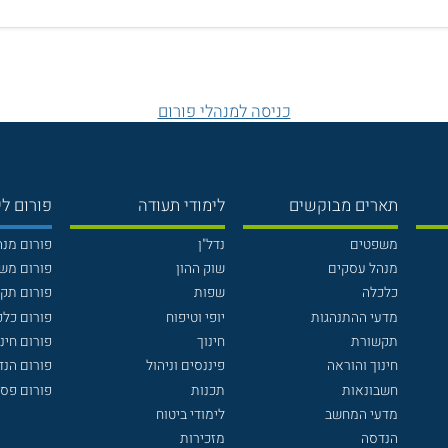
כניסה למנהלי פורום
תארים מבוקשים
לימודי תעודה
פורום לי
משפטים
נדל"ן
פורום מנ
מנהל עסקים
שוק ההון
פורום מש
כלכלה
שפות
פורום תק
מדעי ההתנהגות
יופי וטיפוח
פורום כלכ
תקשורת
חינוך
פורום חינו
חינוך והוראה
פיננסים וניהול
פורום הנ
חשבונאות
תכנות
פורום פסי
מדעי המחשב
לימודי ביטוח
הנדסה
מזכירות