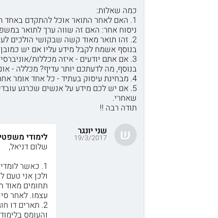
כמה שאלות:
1. האם לאחר התואר אוכל להתקדם באחד המקצועות ללא השלמות כלשהן?
ניסוח אחר: האם זה שווה ערך לתואר במשפ
2. זהו תואר מאוד קשה שבקושי הולכים לעשות אותו, האם זה מוכר ומומלץ?
בנוסף אשמח לקבל מידע עליו אם יש כמובן. 
3. אם אתם יודעים - איזה מכללות/אוניברסיטאות מאפשרות את התואר הזה?
בנוסף, מה לדעתכם יותר עדיף? מכללה - אונ
4. מבחינת עיסוק בעתיד - כל אחד אומר אחרת, אשמח לדעת אם שווה ללמוד את המקצועות האלו מבחינת ההצלחה והעיסוק בעתיד?
5. אם יש לכם מידע על אנשים שכרגע עובד
שאחרי.
תודה רבה !!
שני יונגר
ש
לימודי משפטים
19/3/2017
שלום דניאל,
1. כאשר לומדי
ולכן אני טעם ל
תחומים מאוד תו
עצמו. לאחר סי
2. תארים דו ח
והעומס בלימודי