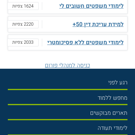
לימודי משפטים חשובים לי
1624 צפיות
למידת עריכת דין 50+
2220 צפיות
לימודי משפטים ללא פסיכומטרי
2033 צפיות
כניסה למנהלי פורום
רגע לפני
בחירת לימודים
מחפש ללמוד
תנאי קבלה
תואר ראשון
תארים מבוקשים
שכר לימוד
תואר שני
משפטים
אוניברסיטה
לימודי תעודה
הכנה לבגרות