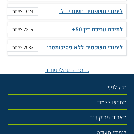
לימודי משפטים חשובים לי
1624 צפיות
למידת עריכת דין 50+
2219 צפיות
לימודי משפטים ללא פסיכומטרי
2033 צפיות
כניסה למנהלי פורום
רגע לפני
בחירת לימודים
מחפש ללמוד
תנאי קבלה
תואר ראשון
תארים מבוקשים
שכר לימוד
תואר שני
משפטים
אוניברסיטה
לימודי תעודה