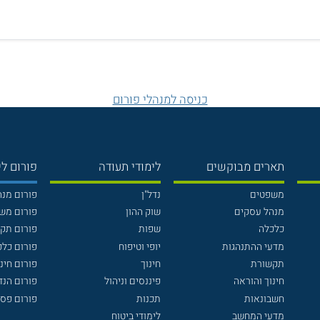
כניסה למנהלי פורום
תארים מבוקשים
לימודי תעודה
פורום לי
משפטים
נדל"ן
פורום מנ
מנהל עסקים
שוק ההון
פורום מש
כלכלה
שפות
פורום תק
מדעי ההתנהגות
יופי וטיפוח
פורום כלכ
תקשורת
חינוך
פורום חינו
חינוך והוראה
פיננסים וניהול
פורום הנ
חשבונאות
תכנות
פורום פסי
מדעי המחשב
לימודי ביטוח