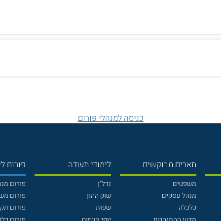
כניסה למנהלי פורום
תארים מבוקשים
לימודי תעודה
פורום לי
משפטים
נדל"ן
פורום מנ
מנהל עסקים
שוק ההון
פורום מש
כלכלה
שפות
פורום תק
מדעי ההתנהגות
יופי וטיפוח
פורום כלכ