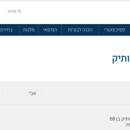
מי אנחנו
פ
פסיכומטרי
הכנה לבגרות
הנדסאי
מלגות
בחירת 
תיק
אבי
ק בן 68
ה