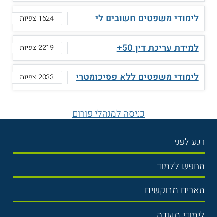
לימודי משפטים חשובים לי
1624 צפיות
למידת עריכת דין 50+
2219 צפיות
לימודי משפטים ללא פסיכומטרי
2033 צפיות
כניסה למנהלי פורום
רגע לפני
בחירת לימודים
מחפש ללמוד
תנאי קבלה
תואר ראשון
תארים מבוקשים
שכר לימוד
תואר שני
משפטים
אוניברסיטה
לימודי תעודה