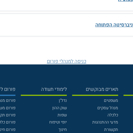
ניברסיטה הפתוחה
כניסה למנהלי פורום
תארים מבוקשים
לימודי תעודה
פורום לי
משפטים
נדל"ן
פורום מנ
מנהל עסקים
שוק ההון
פורום מש
כלכלה
שפות
פורום תק
מדעי ההתנהגות
יופי וטיפוח
פורום כלכ
תקשורת
חינוך
פורום חינו