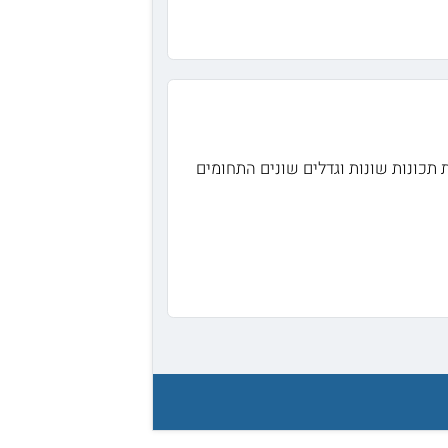
ת מהמילה KILO המסמלת 1000 ג"ר) היא מסמלת תכונות שונות וגדלים שונים התחומים