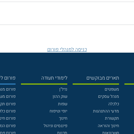
כניסה למנהלי פורום
תארים מבוקשים
לימודי תעודה
פורום לי
משפטים
נדל"ן
פורום מנ
מנהל עסקים
שוק ההון
פורום מש
כלכלה
שפות
פורום תק
מדעי ההתנהגות
יופי וטיפוח
פורום כלכ
תקשורת
חינוך
פורום חינו
חינוך והוראה
פיננסים וניהול
פורום הנ
חשבונאות
תכנות
פורום פסי