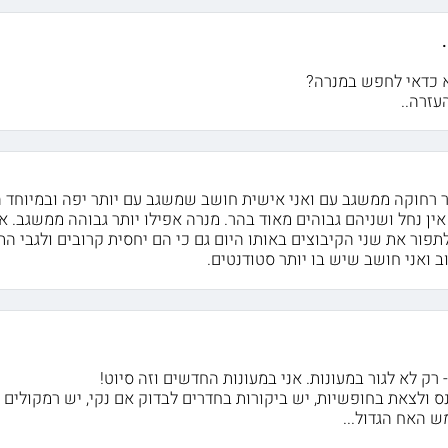
א כדאי לחפש במנרה?
עזרה..
ר רחוקה ממשגב עם ואני אישית חושב שמשגב עם יותר יפה ובמיוחד ה
אין נחל ושניהם גבוהים מאוד בהר. מנרה אפילו יותר גבוהה ממשגב. א
ור את שני הקיבוצים באותו היום גם כי הם יחסית קרובים ולגבי התנ
וב ואני חושב שיש בו יותר סטודנטים.
ק לא לגור במעונות. אני במעונות החדשים וזה סיוט!
ס ולצאת בחופשיות, יש ביקורות בחדרים לבדוק אם נקי, יש רמקולי
מש האח הגדול...