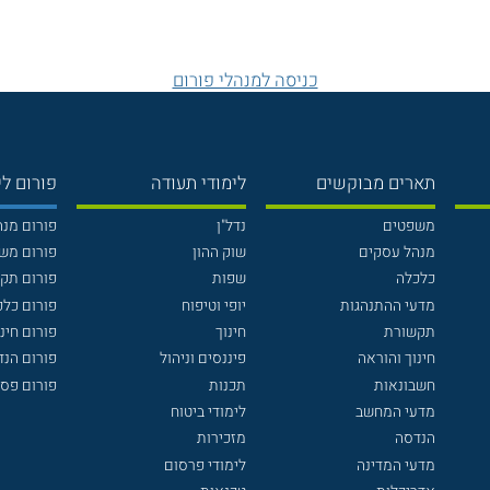
כניסה למנהלי פורום
תארים מבוקשים
לימודי תעודה
פורום לי
משפטים
נדל"ן
פורום מנ
מנהל עסקים
שוק ההון
פורום מש
כלכלה
שפות
פורום תק
מדעי ההתנהגות
יופי וטיפוח
פורום כלכ
תקשורת
חינוך
פורום חינו
חינוך והוראה
פיננסים וניהול
פורום הנ
חשבונאות
תכנות
פורום פסי
מדעי המחשב
לימודי ביטוח
הנדסה
מזכירות
מדעי המדינה
לימודי פרסום