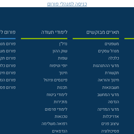
כניסה למנהלי פורום
תארים מבוקשים
לימודי תעודה
פורום לי
משפטים
נדל"ן
פורום מנ
מנהל עסקים
שוק ההון
פורום מש
כלכלה
שפות
פורום תק
מדעי ההתנהגות
יופי וטיפוח
פורום כלכ
תקשורת
חינוך
פורום חינו
חינוך והוראה
פיננסים וניהול
פורום הנ
חשבונאות
תכנות
פורום פסי
מדעי המחשב
לימודי ביטוח
הנדסה
מזכירות
מדעי המדינה
לימודי פרסום
אדריכלות
טכנאות
עיצוב פנים
רפואה משלימה
פסיכולוגיה
הנדסאים