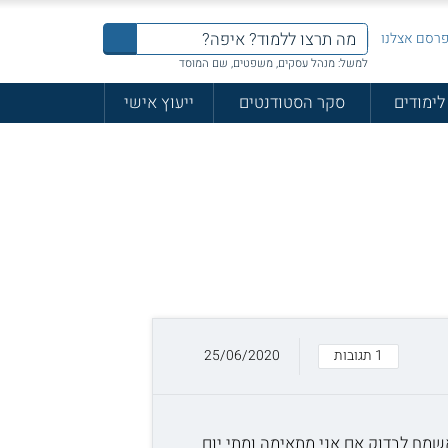
רסם אצלנו
למשל: מנהל עסקים, משפטים, שם המוסד
לימודים
סקר הסטודנטים
ייעוץ אישי
1 תגובות
25/06/2020
מוד עבודה סוציאלית רני משתחררת עוד 4 חודשים מתכננת ללמוד בעוד כשנה מהיום (אוקטובר 21) ואשמח לבדוק אם אני מתאימה ומתי יום