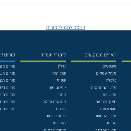
כניסה למנהלי פורום
תארים מבוקשים
לימודי תעודה
פורום לי
משפטים
נדל"ן
פורום מנ
מנהל עסקים
שוק ההון
פורום מש
כלכלה
שפות
פורום תק
מדעי ההתנהגות
יופי וטיפוח
פורום כלכ
תקשורת
חינוך
פורום חינו
חינוך והוראה
פיננסים וניהול
פורום הנ
חשבונאות
תכנות
פורום פסי
מדעי המחשב
לימודי ביטוח
הנדסה
מזכירות
מדעי המדינה
לימודי פרסום