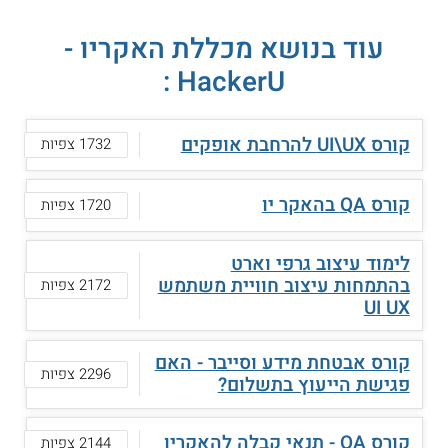
עוד בנושא מכללת האקריו -
HackerU :
קורס UI\UX להרחבת אופקים
1732 צפיות
קורס QA בהאקר יו
1720 צפיות
לימוד עיצוב גרפי וארט
בהתמחות עיצוב חוויית משתמש
2172 צפיות
UI UX
קורס אבטחת מידע וסייבר - האם
2296 צפיות
פגישת הייעוץ בתשלום?
קורס QA - תנאי קבלה להאקריו
2144 צפיות