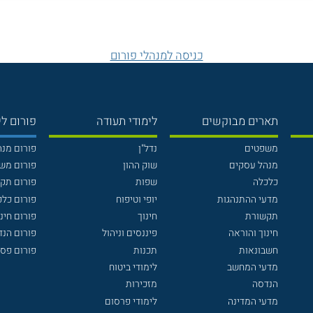
כניסה למנהלי פורום
תארים מבוקשים
לימודי תעודה
פורום לי
משפטים
נדל"ן
פורום מנ
מנהל עסקים
שוק ההון
פורום מש
כלכלה
שפות
פורום תק
מדעי ההתנהגות
יופי וטיפוח
פורום כלכ
תקשורת
חינוך
פורום חינו
חינוך והוראה
פיננסים וניהול
פורום הנ
חשבונאות
תכנות
פורום פסי
מדעי המחשב
לימודי ביטוח
הנדסה
מזכירות
מדעי המדינה
לימודי פרסום