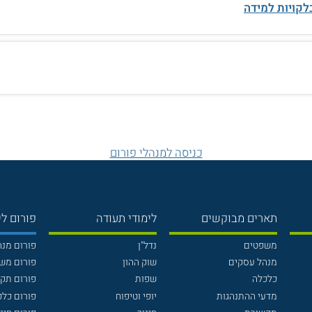
לקויות למידה
כניסה למנהלי פורום
תארים מבוקשים
לימודי תעודה
פורום לי
משפטים
נדל"ן
פורום מנ
מנהל עסקים
שוק ההון
פורום מש
כלכלה
שפות
פורום תק
מדעי ההתנהגות
יופי וטיפוח
פורום כלכ