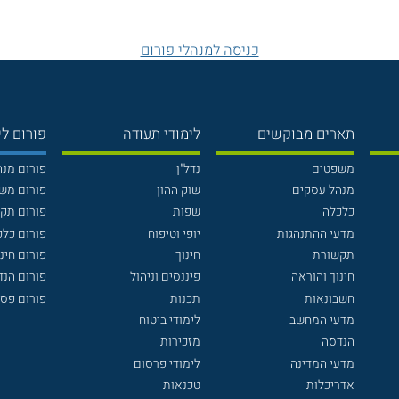
כניסה למנהלי פורום
תארים מבוקשים
לימודי תעודה
פורום לי
משפטים
נדל"ן
פורום מנ
מנהל עסקים
שוק ההון
פורום מש
כלכלה
שפות
פורום תק
מדעי ההתנהגות
יופי וטיפוח
פורום כלכ
תקשורת
חינוך
פורום חינו
חינוך והוראה
פיננסים וניהול
פורום הנ
חשבונאות
תכנות
פורום פסי
מדעי המחשב
לימודי ביטוח
הנדסה
מזכירות
מדעי המדינה
לימודי פרסום
אדריכלות
טכנאות