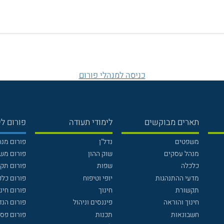
כניסה למנהלי פורום
תארים מבוקשים
לימודי תעודה
פורום לי
משפטים
נדל"ן
פורום מנ
מנהל עסקים
שוק ההון
פורום מש
כלכלה
שפות
פורום תק
מדעי ההתנהגות
יופי וטיפוח
פורום כלכ
תקשורת
חינוך
פורום חינו
חינוך והוראה
פיננסים וניהול
פורום הנ
חשבונאות
תכנות
פורום פסי