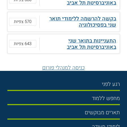
באוניברסיטת תל אביב
בקשה להרשמה ללימודי תואר
570 צפיות
שני בפסיכולוגיה
התעניינות בתואר שני
643 צפיות
באוניברסיטת תל אביב
כניסה למנהלי פורום
רגע לפני
בחירת לימודים
מחפש ללמוד
תנאי קבלה
תואר ראשון
תארים מבוקשים
שכר לימוד
תואר שני
משפטים
אוניברסיטה
לימודי תעודה