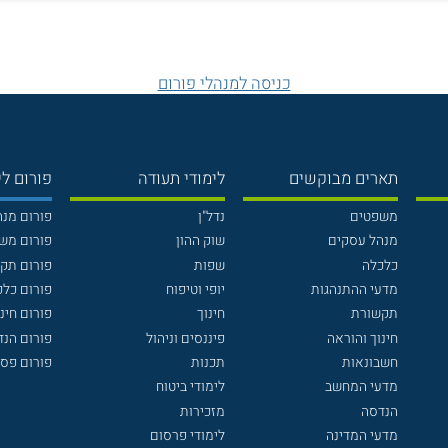
כניסה למנהלי פורום
תארים מבוקשים
לימודי תעודה
פורום לי
משפטים
נדל"ן
פורום מנ
מנהל עסקים
שוק ההון
פורום מש
כלכלה
שפות
פורום תק
מדעי ההתנהגות
יופי וטיפוח
פורום כלכ
תקשורת
חינוך
פורום חינו
חינוך והוראה
פיננסים וניהול
פורום הנ
חשבונאות
תכנות
פורום פסי
מדעי המחשב
לימודי ביטוח
הנדסה
מזכירות
מדעי המדינה
לימודי פרסום