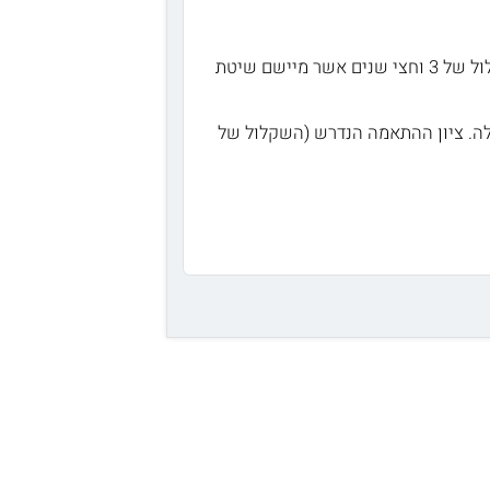
אוניברסיטת תל אביב מציעה מסלול ללימודי תואר ראשון בריפוי בעיסוק. מדובר במסלול של 3 וחצי שנים אשר מיישם שיטת
בלים מועמדים בעלי תעודת בגרות מלאה וציון פסיכומטרי של 580 ומעלה. ציון ההתאמה הנדרש (השקלול של