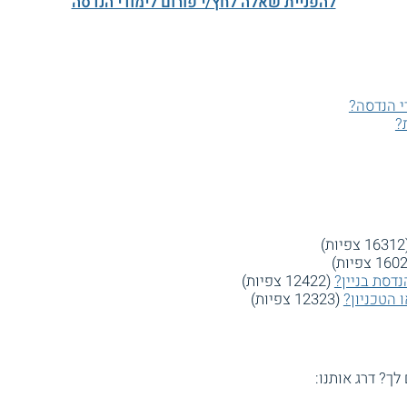
להפניית שאלה לחץ/י פורום לימודי הנדסה
י הנדסה?
?
ות)
דסת בניין?
(12422 צפיות)
 הטכניון?
(12323 צפיות)
 לך? דרג אותנו: