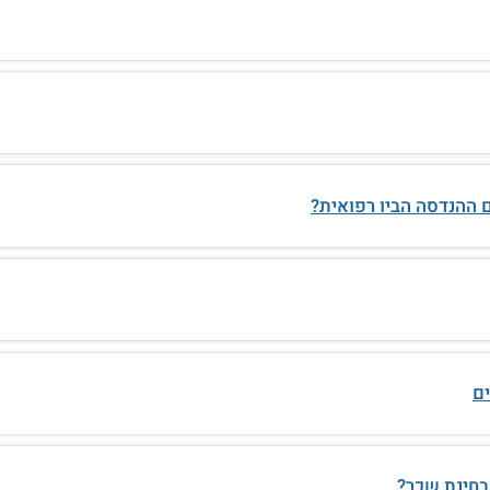
ם ההנדסה הביו רפואית?
ם
בחינת שכר?