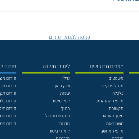
כניסה למנהלי פורום
תארים מבוקשים
לימודי תעודה
פורום לי
משפטים
נדל"ן
פורום מנ
מנהל עסקים
שוק ההון
פורום מש
כלכלה
שפות
פורום תק
מדעי ההתנהגות
יופי וטיפוח
פורום כלכ
תקשורת
חינוך
פורום חינו
חינוך והוראה
פיננסים וניהול
פורום הנ
חשבונאות
תכנות
פורום פסי
מדעי המחשב
לימודי ביטוח
הנדסה
מזכירות