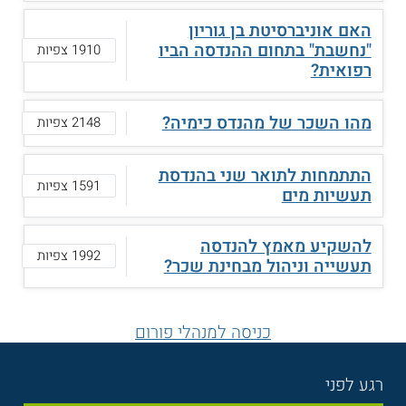
האם אוניברסיטת בן גוריון
"נחשבת" בתחום ההנדסה הביו
1910 צפיות
רפואית?
מהו השכר של מהנדס כימיה?
2148 צפיות
התתמחות לתואר שני בהנדסת
1591 צפיות
תעשיות מים
להשקיע מאמץ להנדסה
1992 צפיות
תעשייה וניהול מבחינת שכר?
כניסה למנהלי פורום
רגע לפני