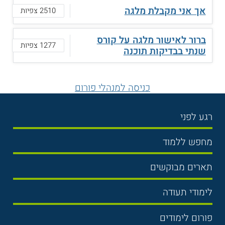
אך אני מקבלת מלגה
2510 צפיות
ברור לאישור מלגה על קורס
1277 צפיות
שנתי בבדיקות תוכנה
כניסה למנהלי פורום
רגע לפני
בחירת לימודים
מחפש ללמוד
תנאי קבלה
תואר ראשון
תארים מבוקשים
שכר לימוד
תואר שני
משפטים
אוניברסיטה
לימודי תעודה
הכנה לבגרות
מנהל עסקים
מכללות
נדל"ן
מכינות
פורום לימודים
כלכלה