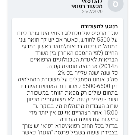
להנדסאי
ס
מכשור רפואי
26/2/2020
בנוגע למשכורת
שכר הבסיס של טכנולוג רפואי הינו עומד כיום
על 5500 לחודש, כאשר אם יש לך תואר שני
במנהל מערכות בריאות\תואר ראשון במדעי
החיים (לפי ההסכם האחרון בין משרד
הבריאות לאגודת הטכנולוגיים הרפואיים
מ2014) אז תהיה תוספת קטנה.
כל שנה ישנה עלייה בכ-2%.
סה"כ אנחנו מסתכלים על משכורת התחלתית
בין 5500-6500 כאשר רוב האנשים העובדים
בתחום עולים רק מפאת הוותק במשכורת
ושוב - עלייה קטנה ולא משמעותית מכיוון
שרוב העבודות מתנהלות מ7 בבוקר עד
15:00 אחר הצהריים אז גם אין יותר מדי
גמישות עם שעות העבודה.
בגדול בכל תחום רפואי\פרא רפואי יש צורך
בצבירת שעות בשביל פרנסה "הוגנת" כאשר