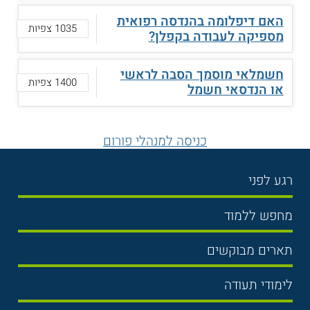
האם דיפלומה בהנדסה רפואית
1035 צפיות
מספיקה לעבודה בקפלן?
חשמלאי מוסמך הסבה לראשי
1400 צפיות
או הנדסאי חשמל
כניסה למנהלי פורום
רגע לפני
בחירת לימודים
מחפש ללמוד
תנאי קבלה
תואר ראשון
תארים מבוקשים
שכר לימוד
תואר שני
משפטים
אוניברסיטה
לימודי תעודה
הכנה לבגרות
מנהל עסקים
מכללות