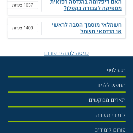
האם דיפלומה בהנדסה רפואית
1037 צפיות
מספיקה לעבודה בקפלן?
חשמלאי מוסמך הסבה לראשי
1403 צפיות
או הנדסאי חשמל
כניסה למנהלי פורום
רגע לפני
בחירת לימודים
מחפש ללמוד
תנאי קבלה
תואר ראשון
תארים מבוקשים
שכר לימוד
תואר שני
משפטים
אוניברסיטה
לימודי תעודה
הכנה לבגרות
מנהל עסקים
מכללות
נדל"ן
מכינות
פורום לימודים